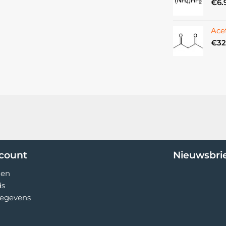
€
6.
Ace
€
32
ccount
Nieuwsbri
gen
ds
egevens