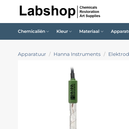
Ga
naar
inhoud
Chemicaliën
Kleur
Materiaal
Apparat
Apparatuur
/
Hanna Instruments
/
Elektro