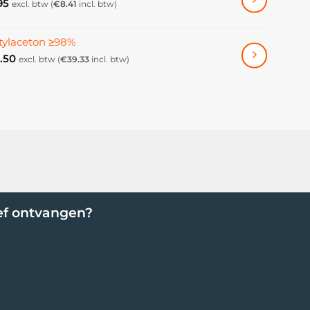
95
excl. btw (
€
8.41
incl. btw)
tylaceton ≥98%
.50
excl. btw (
€
39.33
incl. btw)
ef ontvangen?