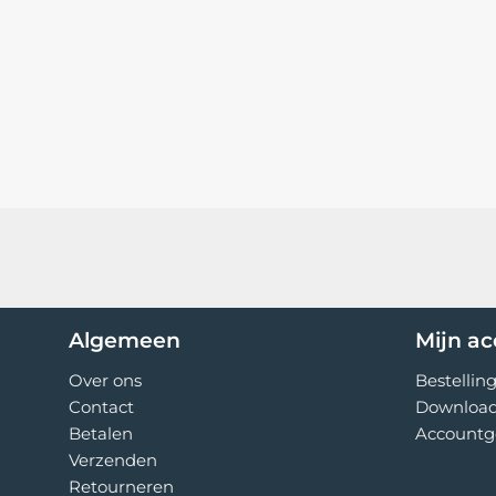
Algemeen
Mijn a
Over ons
Bestellin
Contact
Downloa
Betalen
Accountg
Verzenden
Retourneren