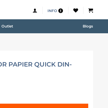
INFO
Outlet
Blogs
R PAPIER QUICK DIN-
 voor HI99171 aantal