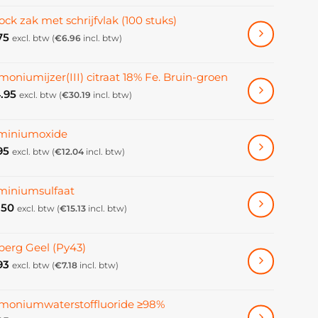
ock zak met schrijfvlak (100 stuks)
75
excl. btw (
€
6.96
incl. btw)
oniumijzer(III) citraat 18% Fe. Bruin-groen
.95
excl. btw (
€
30.19
incl. btw)
miniumoxide
95
excl. btw (
€
12.04
incl. btw)
miniumsulfaat
.50
excl. btw (
€
15.13
incl. btw)
erg Geel (Py43)
93
excl. btw (
€
7.18
incl. btw)
oniumwaterstoffluoride ≥98%