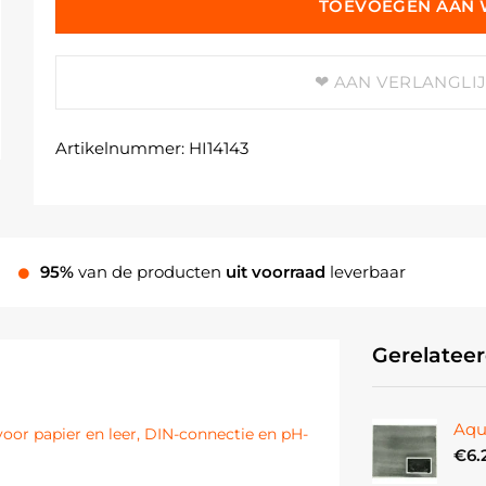
TOEVOEGEN AAN
AAN VERLANGLI
Artikelnummer:
HI14143
95%
van de producten
uit voorraad
leverbaar
Gerelatee
Aqu
or papier en leer, DIN-connectie en pH-
€
6.