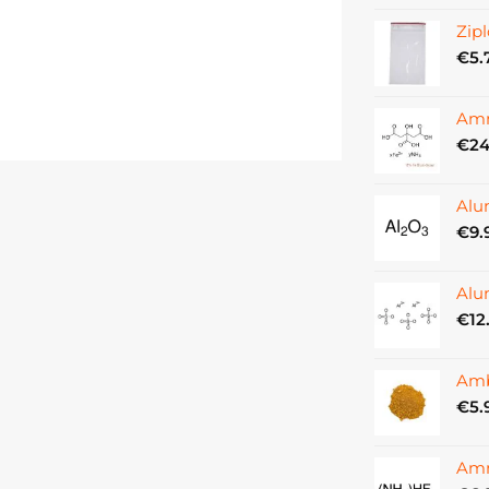
Zipl
€
5.
Amm
€
24
Alu
€
9.
Alu
€
12
Amb
€
5.
Amm