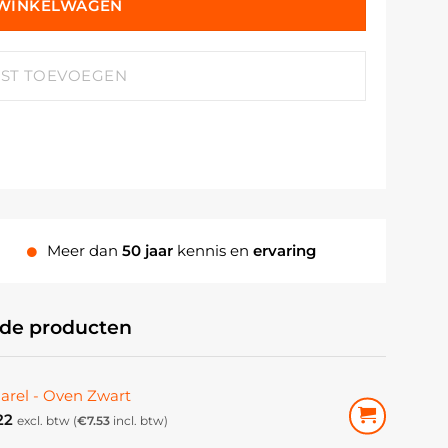
 WINKELWAGEN
JST TOEVOEGEN
Meer dan
50 jaar
kennis en
ervaring
rde producten
arel - Oven Zwart
22
excl. btw (
€
7.53
incl. btw)