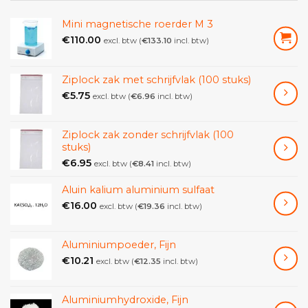
Lengte:
≥240mm.
Mini magnetische roerder M 3
€
110.00
excl. btw (
€
133.10
incl. btw)
Ziplock zak met schrijfvlak (100 stuks)
€
5.75
excl. btw (
€
6.96
incl. btw)
Ziplock zak zonder schrijfvlak (100
stuks)
€
6.95
excl. btw (
€
8.41
incl. btw)
Aluin kalium aluminium sulfaat
€
16.00
excl. btw (
€
19.36
incl. btw)
Aluminiumpoeder, Fijn
€
10.21
excl. btw (
€
12.35
incl. btw)
Aluminiumhydroxide, Fijn