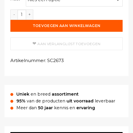
Handschoen Nitril Ongepoederd, Cat III, Latex Vrij, Blauw 
TOEVOEGEN AAN WINKELWAGEN
AAN VERLANGLIJST TOEVOEGEN
Artikelnummer:
SC2673
Uniek
en breed
assortiment
95%
van de producten
uit voorraad
leverbaar
Meer dan
50 jaar
kennis en
ervaring