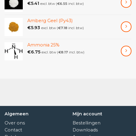
€
5.41
excl. btw (
€
6.55
incl. btw)
Amberg Geel (Py43)
€
5.93
excl. btw (
€
7.18
incl. btw)
Ammonia 25%
€
6.75
excl. btw (
€
8.17
incl. btw)
Algemeen
Mijn account
Over ons
Bestellingen
Contact
Downloads