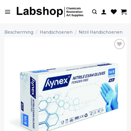
Ga
naar
inhoud
Bescherming
/
Handschoenen
/
Nitril Handschoenen