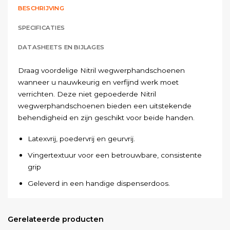
BESCHRIJVING
SPECIFICATIES
DATASHEETS EN BIJLAGES
Draag voordelige Nitril wegwerphandschoenen
wanneer u nauwkeurig en verfijnd werk moet
verrichten. Deze niet gepoederde Nitril
wegwerphandschoenen bieden een uitstekende
behendigheid en zijn geschikt voor beide handen.
Latexvrij, poedervrij en geurvrij.
Vingertextuur voor een betrouwbare, consistente
grip
Geleverd in een handige dispenserdoos.
Materiaal:
Nitril
Gerelateerde producten
Dikte:
>0,05 mm.