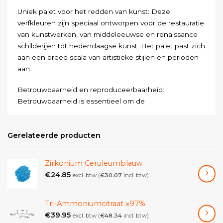
Uniek palet voor het redden van kunst: Deze
verfkleuren zijn speciaal ontworpen voor de restauratie
van kunstwerken, van middeleeuwse en renaissance
schilderijen tot hedendaagse kunst. Het palet past zich
aan een breed scala van artistieke stijlen en perioden
aan.
Betrouwbaarheid en reproduceerbaarheid:
Betrouwbaarheid is essentieel om de
reproduceerbaarheid en glans van elke
kleurschakering te garanderen. Dit zorgt ervoor dat de
Gerelateerde producten
gerestaureerde kleuren overeenkomen met de
originelen en de essentie van het kunstwerk
behouden.
Zirkonium Ceruleumblauw
€
24.85
excl. btw (
€
30.07
incl. btw)
Duurzaamheid en stabiliteit: De kleuren zijn zo
samengesteld dat ze na verloop van tijd onveranderd
blijven, wat fundamenteel is voor het behoud van het
Tri-Ammoniumcitraat ≥97%
kunstwerk op de lange termijn. Het zorgt er echter
€
39.95
excl. btw (
€
48.34
incl. btw)