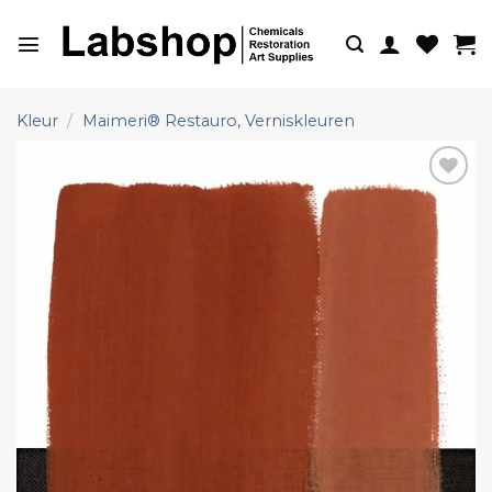
Ga
naar
inhoud
Kleur
/
Maimeri® Restauro, Verniskleuren