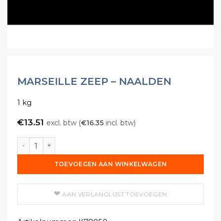
MARSEILLE ZEEP – NAALDEN
1 kg
€
13.51
excl. btw (
€
16.35
incl. btw)
Marseille Zeep - Naalden aantal
TOEVOEGEN AAN WINKELWAGEN
AAN VERLANGLIJST TOEVOEGEN