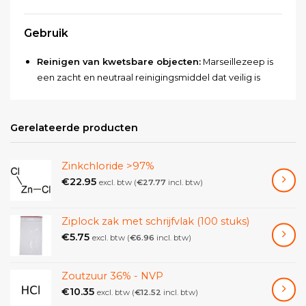
Gebruik
Reinigen van kwetsbare objecten:
Marseillezeep is
een zacht en neutraal reinigingsmiddel dat veilig is
voor kwetsbare objecten, zoals schilderijen, meubels
en textiel.
Gerelateerde producten
Verwijderen van vuil en vlekken:
De zeep is effectief
in het verwijderen van vuil, vet en vlekken.
Zinkchloride >97%
Conservering van objecten:
Marseillezeep kan
€
22.95
excl. btw (
€
27.77
incl. btw)
worden gebruikt om objecten te conserveren door ze
te beschermen tegen vuil en vocht.
Ziplock zak met schrijfvlak (100 stuks)
€
5.75
excl. btw (
€
6.96
incl. btw)
Eigenschappen
Plantaardig:
Marseillezeep is gemaakt van
Zoutzuur 36% - NVP
plantaardige olieën en bevat geen dierlijke
€
10.35
excl. btw (
€
12.52
incl. btw)
ingrediënten.