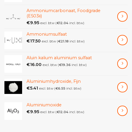
Biologisch afbreekbaar:
De zeep is biologisch
Ammoniumcarbonaat, Foodgrade
afbreekbaar en dus milieuvriendelijk.
(E503ii)
€
9.95
Zacht en neutraal:
De zeep heeft een pH-waarde van
excl. btw (
€
12.04
incl. btw)
rond 9, wat neutraal is. Dit maakt de zeep zacht voor
Ammoniumsulfaat
de huid en kwetsbare materialen.
€
17.50
excl. btw (
€
21.18
incl. btw)
Schuimend:
De zeep schuimt goed, wat het
gemakkelijk maakt om vuil te verwijderen.
Aluin kalium aluminium sulfaat
€
16.00
Specificaties
excl. btw (
€
19.36
incl. btw)
Chemische beschrijving
: Zeep op basis van
Aluminiumhydroxide, Fijn
plantaardige vetten (palmolie, sojaolie en kokosolie)
€
5.41
excl. btw (
€
6.55
incl. btw)
Vorm
: vast
Oplosbaarheid
: in wateroplosbaar
Aluminiumoxide
€
9.95
Hoeveelheid
: 1 Kg
excl. btw (
€
12.04
incl. btw)