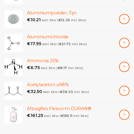
Aluminiumpoeder, Fijn
€
10.21
excl. btw (
€
12.35
incl. btw)
Aluminiumchloride
€
17.95
excl. btw (
€
21.72
incl. btw)
Ammonia 25%
€
6.75
excl. btw (
€
8.17
incl. btw)
Acetylaceton ≥98%
€
32.50
excl. btw (
€
39.33
incl. btw)
Afzuigfles Flesvorm DURAN®
€
161.25
excl. btw (
€
195.11
incl. btw)