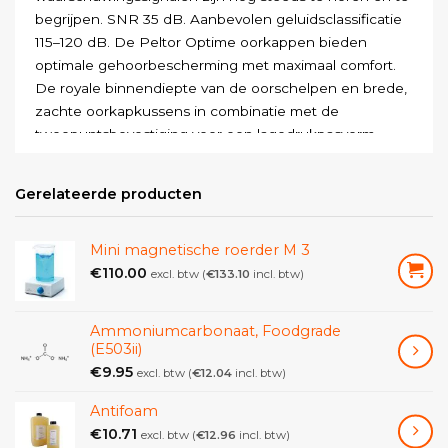
begrijpen
.
SNR
35
dB
.
Aanbevolen
geluidsclassificatie
115
–
120
dB
.
De
Peltor
Optime
oorkappen
bieden
optimale
gehoorbescherming
met
maximaal
comfort
.
De
royale
binnendiepte
van
de
oorschelpen
en
brede
,
zachte
oorkapkussens
in
combinatie
met
de
tweepuntsbevestiging
voor
een
lagedrukpasvorm
zorgen
voor
het
best
mogelijke
comfort
,
zelfs
bij
lange
perioden
.
De
hoofdbanden
zijn
volledig
in
hoogte
Gerelateerde producten
verstelbaar
.
Mini magnetische roerder M 3
€
110.00
excl. btw (
€
133.10
incl. btw)
Ammoniumcarbonaat, Foodgrade
(E503ii)
€
9.95
excl. btw (
€
12.04
incl. btw)
Antifoam
€
10.71
excl. btw (
€
12.96
incl. btw)