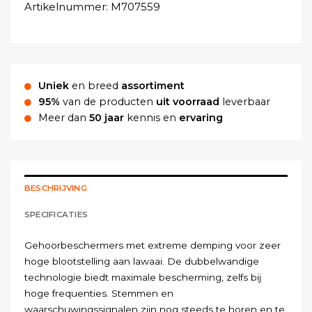
Artikelnummer:
M707559
Uniek
en breed
assortiment
95%
van de producten
uit voorraad
leverbaar
Meer dan
50 jaar
kennis en
ervaring
BESCHRIJVING
SPECIFICATIES
Gehoorbeschermers
met
extreme
demping
voor
zeer
hoge
blootstelling
aan
lawaai
.
De
dubbelwandige
technologie
biedt
maximale
bescherming
,
zelfs
bij
hoge
frequenties
.
Stemmen
en
waarschuwingssignalen
zijn
nog
steeds
te
horen
en
te