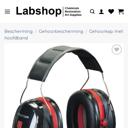
Ga
naar
inhoud
Bescherming
/
Gehoorbescherming
/
Gehoorkap met
hoofdband