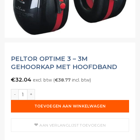
PELTOR OPTIME 3 – 3M
GEHOORKAP MET HOOFDBAND
€
32.04
excl. btw (
€
38.77
incl. btw)
Peltor Optime 3 - 3M Gehoorkap met Hoofdband aantal
TOEVOEGEN AAN WINKELWAGEN
AAN VERLANGLIJST TOEVOEGEN