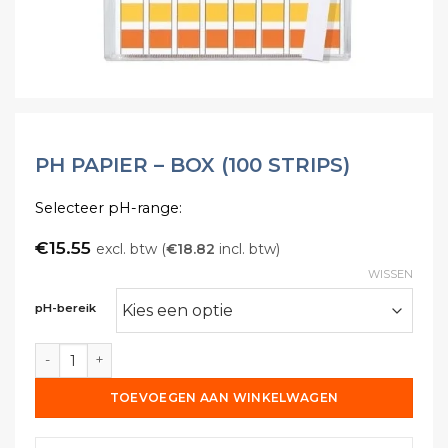
PH PAPIER – BOX (100 STRIPS)
Selecteer pH-range:
€
15.55
excl. btw (
€
18.82
incl. btw)
WISSEN
pH-bereik
pH papier - box (100 strips) aantal
TOEVOEGEN AAN WINKELWAGEN