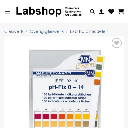
Ga
naar
inhoud
Glaswerk
/
Overig glaswerk
/
Lab hulpmiddelen