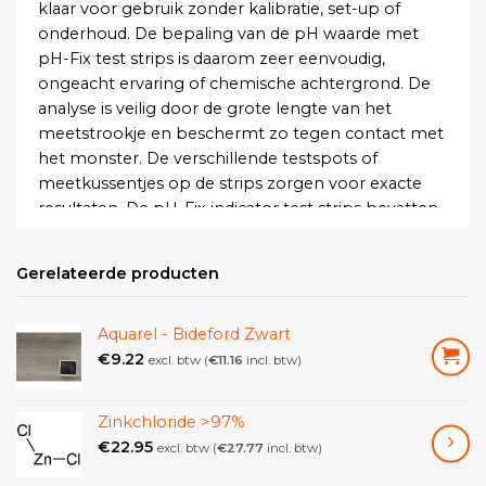
klaar voor gebruik zonder kalibratie, set-up of
onderhoud. De bepaling van de pH waarde met
pH-Fix test strips is daarom zeer eenvoudig,
ongeacht ervaring of chemische achtergrond. De
analyse is veilig door de grote lengte van het
meetstrookje en beschermt zo tegen contact met
het monster. De verschillende testspots of
meetkussentjes op de strips zorgen voor exacte
resultaten. De pH-Fix indicator test strips bevatten
tot 4 verschillende indicator spots waarmee het
hele pH-bereik van 0 – 14 gemeten kan worden. Er
Gerelateerde producten
is keuze uit verschillende meetsetjes, waarmee het
gehele pH bereik is afgedekt. Er is dus altijd de
ideale strip te vinden voor elke toepassing. De
Aquarel - Bideford Zwart
heldere kleurvergelijkschaal is uitgelijnd met de
€
9.22
excl. btw (
€
11.16
incl. btw)
meetspots van de teststrip, wat resulteert in snelle,
gemakkelijke en veilige pH bepaling. De strips
Zinkchloride >97%
zitten verpakt in handige doosjes met 100 strips of
€
22.95
excl. btw (
€
27.77
incl. btw)
in kokertjes met 100 strips.