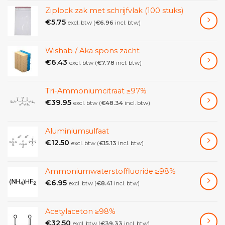
Ziplock zak met schrijfvlak (100 stuks)
€
5.75
excl. btw (
€
6.96
incl. btw)
Wishab / Aka spons zacht
€
6.43
excl. btw (
€
7.78
incl. btw)
Tri-Ammoniumcitraat ≥97%
€
39.95
excl. btw (
€
48.34
incl. btw)
Aluminiumsulfaat
€
12.50
excl. btw (
€
15.13
incl. btw)
Ammoniumwaterstoffluoride ≥98%
€
6.95
excl. btw (
€
8.41
incl. btw)
Acetylaceton ≥98%
€
32.50
excl. btw (
€
39.33
incl. btw)