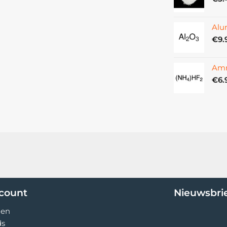
Alu
€
9.
Amm
€
6.
ccount
Nieuwsbri
gen
ds