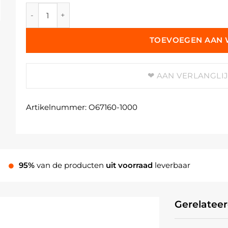
Polyvinylacetaat-copolymeer - 1 Liter aantal
TOEVOEGEN AAN
AAN VERLANGLI
Artikelnummer:
O67160-1000
95%
van de producten
uit voorraad
leverbaar
Gerelatee