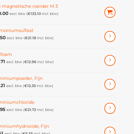
i magnetische roerder M 3
0.00
excl. btw (
€
133.10
incl. btw)
oniumsulfaat
.50
excl. btw (
€
21.18
incl. btw)
ifoam
.71
excl. btw (
€
12.96
incl. btw)
miniumpoeder, Fijn
.21
excl. btw (
€
12.35
incl. btw)
miniumchloride
.95
excl. btw (
€
21.72
incl. btw)
miniumhydroxide, Fijn
41
excl. btw (
€
6.55
incl. btw)