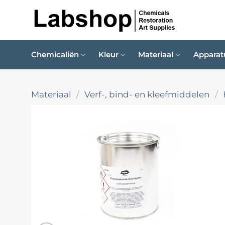
Ga
naar
inhoud
Chemicaliën
Kleur
Materiaal
Apparat
Materiaal
/
Verf-, bind- en kleefmiddelen
/