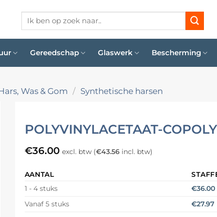
Zoeken
naar:
uur
Gereedschap
Glaswerk
Bescherming
Hars, Was & Gom
/
Synthetische harsen
POLYVINYLACETAAT-COPOLYM
€
36.00
excl. btw (
€
43.56
incl. btw)
AANTAL
STAFF
€
36.00
1 - 4 stuks
€
27.97
Vanaf 5 stuks