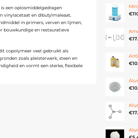
Min
) is een oplosmiddelgedragen
€
11
 vinylacetaat en dibutylmaleaat,
ndmiddel in primers, verven en lijmen,
r bouwkundige en restauratieve
Amm
€
17
dit copolymeer veel gebruikt als
Ant
ronden zoals pleisterwerk, steen en
€
10
digheid en vormt een sterke, flexibele
Alu
ekend om zijn snelle indringing in
€
10
 werking. Het is mengbaar met diverse
coholen en aromatische koolwaterstoffen,
Alu
.
€
17
estauratie- en bouwtoepassingen, maar ook
msystemen.
Alu
€
5.