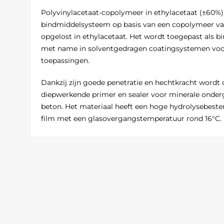
Polyvinylacetaat-copolymeer in ethylacetaat (±60%
bindmiddelsysteem op basis van een copolymeer van
opgelost in ethylacetaat. Het wordt toegepast als bi
met name in solventgedragen coatingsystemen voo
toepassingen.
Dankzij zijn goede penetratie en hechtkracht wordt 
diepwerkende primer en sealer voor minerale onderg
beton. Het materiaal heeft een hoge hydrolysebesten
film met een glasovergangstemperatuur rond 16°C.
Polyvinylacetaat-copolymeer in ethylacetaat staat b
poreuze ondergronden en zijn uitstekende bindende
organische oplosmiddelen zoals esters, ketonen, al
maar niet compatibel met watergedragen systemen
Het wordt vooral gebruikt als primer en sealer in r
als bindmiddel in speciale coatings en heat-seal lij