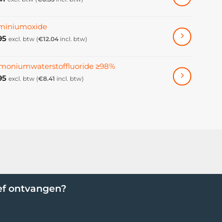
miniumoxide
95
excl. btw (
€
12.04
incl. btw)
oniumwaterstoffluoride ≥98%
95
excl. btw (
€
8.41
incl. btw)
ef ontvangen?