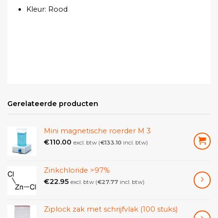
Kleur:
Rood
Gerelateerde producten
Mini magnetische roerder M 3
€
110.00
excl. btw (
€
133.10
incl. btw)
Zinkchloride >97%
€
22.95
excl. btw (
€
27.77
incl. btw)
Ziplock zak met schrijfvlak (100 stuks)