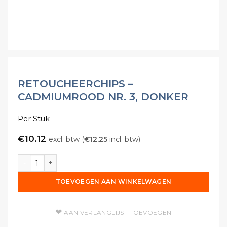
RETOUCHEERCHIPS –
CADMIUMROOD NR. 3, DONKER
Per Stuk
€
10.12
excl. btw (
€
12.25
incl. btw)
Retoucheerchips - Cadmiumrood Nr. 3, Donker aantal
TOEVOEGEN AAN WINKELWAGEN
AAN VERLANGLIJST TOEVOEGEN