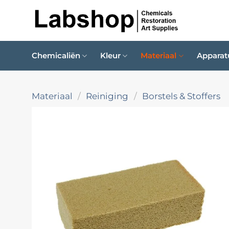
Ga
naar
inhoud
Chemicaliën
Kleur
Materiaal
Apparat
Materiaal
/
Reiniging
/
Borstels & Stoffers