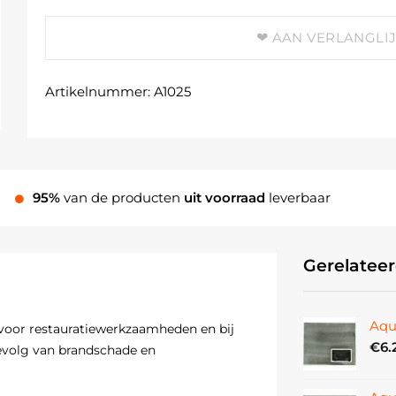
AAN VERLANGLI
Artikelnummer:
A1025
95%
van de producten
uit voorraad
leverbaar
Gerelatee
Aqu
 voor restauratiewerkzaamheden en bij
€
6.
gevolg van brandschade en