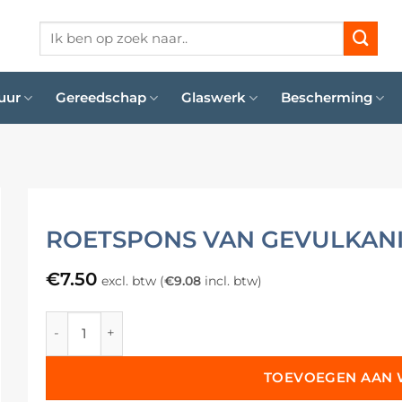
Zoeken
naar:
uur
Gereedschap
Glaswerk
Bescherming
ROETSPONS VAN GEVULKAN
€
7.50
excl. btw (
€
9.08
incl. btw)
Roetspons van Gevulkaniseerd Rubber aantal
TOEVOEGEN AAN