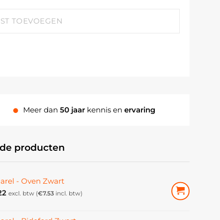
JST TOEVOEGEN
Meer dan
50 jaar
kennis en
ervaring
rde producten
arel - Oven Zwart
22
excl. btw (
€
7.53
incl. btw)