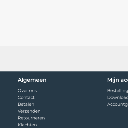
Algemeen
Mijn a
Over ons
Bestellin
Contact
Downloa
Betalen
Accountg
Verzenden
Retourneren
Klachten