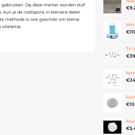
Aqu
g gebruiken. Op deze manier worden stof
€
9.
, kun je de roetspons in kleinere delen
ze methode is ook geschikt om kleine
Min
 olielamp.
€
11
Tri
€
39
Amm
€
24
Alu
€
10
Alu
€
5.