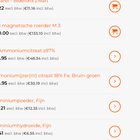
arel - Bideford Zwart
22
excl. btw (
€
11.16
incl. btw)
i magnetische roerder M 3
0.00
excl. btw (
€
133.10
incl. btw)
-Ammoniumcitraat ≥97%
.95
excl. btw (
€
48.34
incl. btw)
oniumijzer(III) citraat 18% Fe. Bruin-groen
.95
excl. btw (
€
30.19
incl. btw)
miniumpoeder, Fijn
.21
excl. btw (
€
12.35
incl. btw)
miniumhydroxide, Fijn
41
excl. btw (
€
6.55
incl. btw)