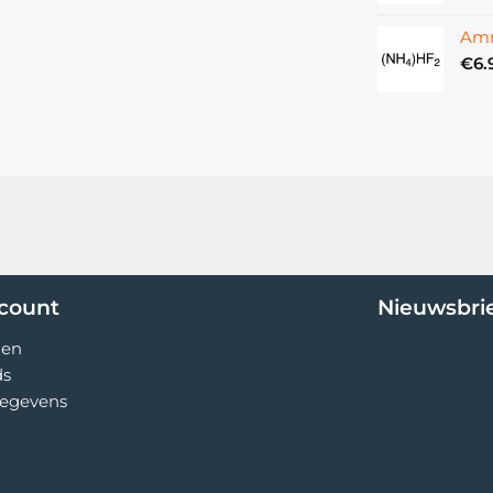
Amm
€
6.
ccount
Nieuwsbri
gen
ds
egevens