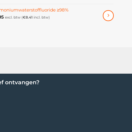
oniumwaterstoffluoride ≥98%
95
excl. btw (
€
8.41
incl. btw)
ef ontvangen?