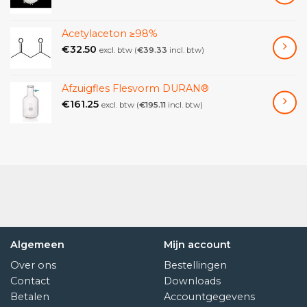
Acetylaceton ≥98%
€
32.50
excl. btw (
€
39.33
incl. btw)
Afzuigfles Flesvorm DURAN®
€
161.25
excl. btw (
€
195.11
incl. btw)
Algemeen
Mijn account
Over ons
Bestellingen
Contact
Downloads
Betalen
Accountgegevens