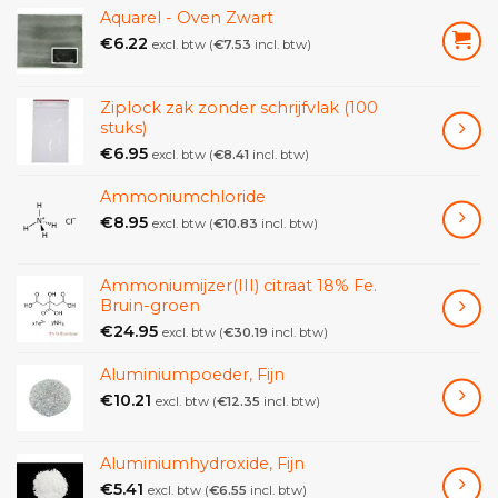
Aquarel - Oven Zwart
€
6.22
excl. btw (
€
7.53
incl. btw)
Ziplock zak zonder schrijfvlak (100
stuks)
€
6.95
excl. btw (
€
8.41
incl. btw)
Ammoniumchloride
€
8.95
excl. btw (
€
10.83
incl. btw)
Ammoniumijzer(III) citraat 18% Fe.
Bruin-groen
€
24.95
excl. btw (
€
30.19
incl. btw)
Aluminiumpoeder, Fijn
€
10.21
excl. btw (
€
12.35
incl. btw)
Aluminiumhydroxide, Fijn
€
5.41
excl. btw (
€
6.55
incl. btw)