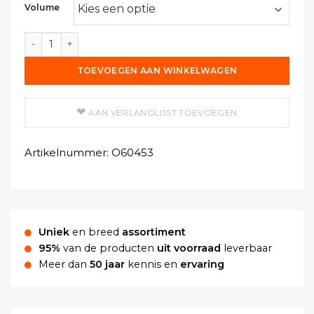
Volume
Schellak Politoer - Kleurloos aantal
TOEVOEGEN AAN WINKELWAGEN
AAN VERLANGLIJST TOEVOEGEN
Artikelnummer:
O60453
Uniek
en breed
assortiment
95%
van de producten
uit voorraad
leverbaar
Meer dan
50 jaar
kennis en
ervaring