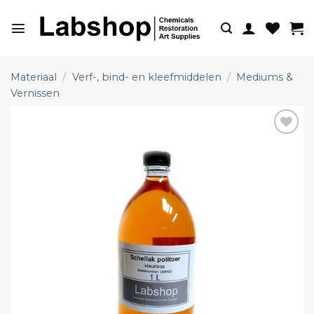
Ga
naar
inhoud
Materiaal
/
Verf-, bind- en kleefmiddelen
/
Mediums &
Vernissen