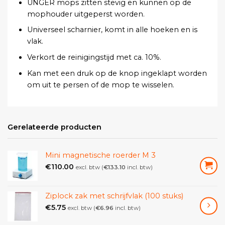
UNGER mops zitten stevig en kunnen op de
mophouder uitgeperst worden.
Universeel scharnier, komt in alle hoeken en is
vlak.
Verkort de reinigingstijd met ca. 10%.
Kan met een druk op de knop ingeklapt worden
om uit te persen of de mop te wisselen.
Nieuwe steelhouder, voor conus of stelen met 21
resp. 23 mm doorsnede.
Gerelateerde producten
Mini magnetische roerder M 3
€
110.00
excl. btw (
€
133.10
incl. btw)
Ziplock zak met schrijfvlak (100 stuks)
€
5.75
excl. btw (
€
6.96
incl. btw)