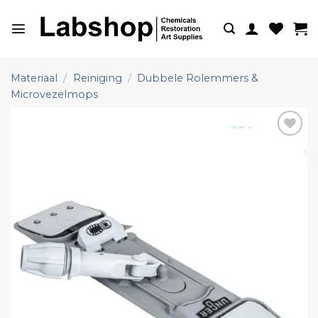
Ga
naar
inhoud
Materiaal
/
Reiniging
/
Dubbele Rolemmers &
Microvezelmops