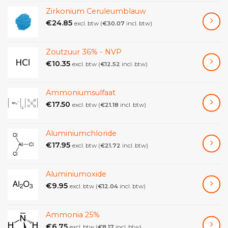
Zirkonium Ceruleumblauw
€
24.85
excl. btw (
€
30.07
incl. btw)
Zoutzuur 36% - NVP
€
10.35
excl. btw (
€
12.52
incl. btw)
Ammoniumsulfaat
€
17.50
excl. btw (
€
21.18
incl. btw)
Aluminiumchloride
€
17.95
excl. btw (
€
21.72
incl. btw)
Aluminiumoxide
€
9.95
excl. btw (
€
12.04
incl. btw)
Ammonia 25%
€
6.75
excl. btw (
€
8.17
incl. btw)