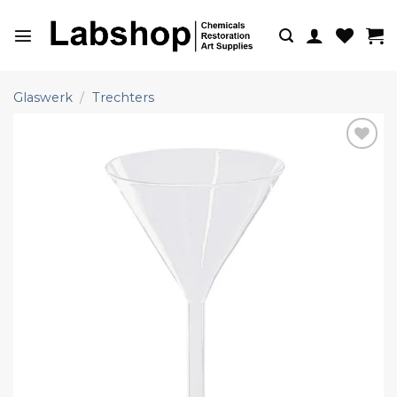
Ga
naar
inhoud
Glaswerk
/
Trechters