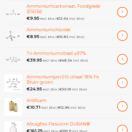
Papierfilter-Ø 240-
Ammoniumcarbonaat, Foodgrade
150 mm
16 mm
150 mm
270 mm
(E503ii)
€
9.95
excl. btw (
€
12.04
incl. btw)
Papierfilter-Ø 320-
200 mm
24 mm
150 mm
385 mm
Ammoniumchloride
Papierfilter-Ø
250 mm
30 mm
175 mm
€
8.95
excl. btw (
€
10.83
incl. btw)
400-450 mm
Papierfilter-Ø 500
300 mm
34 mm
175 mm
mm
Tri-Ammoniumcitraat ≥97%
€
39.95
excl. btw (
€
48.34
incl. btw)
Ammoniumijzer(III) citraat 18% Fe.
Bruin-groen
€
24.95
excl. btw (
€
30.19
incl. btw)
Antifoam
€
10.71
excl. btw (
€
12.96
incl. btw)
Afzuigfles Flesvorm DURAN®
€
161.25
excl. btw (
€
195.11
incl. btw)