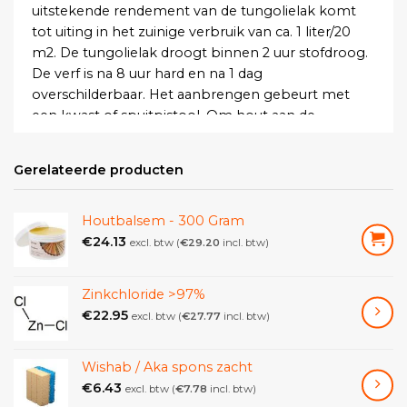
uitstekende rendement van de tungolielak komt
tot uiting in het zuinige verbruik van ca. 1 liter/20
m2. De tungolielak droogt binnen 2 uur stofdroog.
De verf is na 8 uur hard en na 1 dag
overschilderbaar. Het aanbrengen gebeurt met
een kwast of spuitpistool. Om hout aan de
buitenkant te beschermen worden 4 lagen
aanbevolen; 2 lagen aan de binnenkant zijn
Gerelateerde producten
voldoende. De tungolielak is extreem UV-
bestendig. De verf is zeer stoot- en slijtvast en goed
beloopbaar, bijvoorbeeld op houten vloeren en
Houtbalsem - 300 Gram
trappen. De verf kan gekleurd worden door
€
24.13
excl. btw (
€
29.20
incl. btw)
pigmenten toe te voegen. Met behulp van
doorschijnende of ondoorzichtige pigmenten
Zinkchloride >97%
kunnen zeer duurzame coatings op buitenhout
€
22.95
excl. btw (
€
27.77
incl. btw)
worden bereikt. Het toevoegen van pigment tot
60 g/liter vermindert de duurzaamheid van de verf
niet. Primeren met lijnolie. Dun verspreiden.
Wishab / Aka spons zacht
€
6.43
excl. btw (
€
7.78
incl. btw)