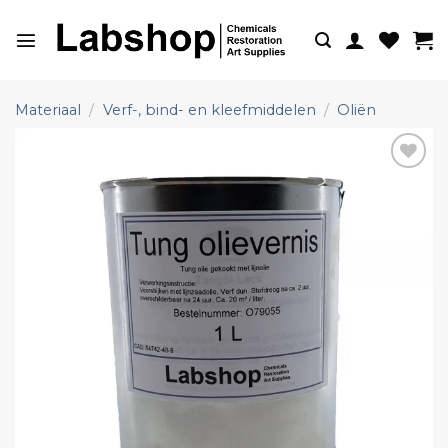
Ga
naar
inhoud
Materiaal
/
Verf-, bind- en kleefmiddelen
/
Oliën