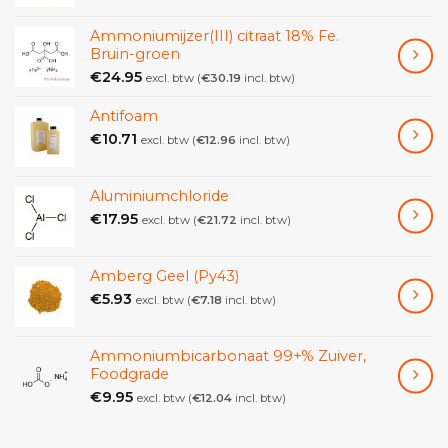
Ammoniumijzer(III) citraat 18% Fe.
Bruin-groen
€
24.95
excl. btw (
€
30.19
incl. btw)
Antifoam
€
10.71
excl. btw (
€
12.96
incl. btw)
Aluminiumchloride
€
17.95
excl. btw (
€
21.72
incl. btw)
Amberg Geel (Py43)
€
5.93
excl. btw (
€
7.18
incl. btw)
Ammoniumbicarbonaat 99+% Zuiver,
Foodgrade
€
9.95
excl. btw (
€
12.04
incl. btw)