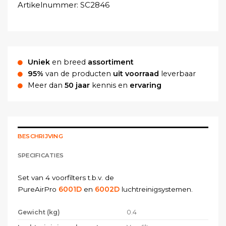
Artikelnummer:
SC2846
Uniek
en breed
assortiment
95%
van de producten
uit voorraad
leverbaar
Meer dan
50 jaar
kennis en
ervaring
BESCHRIJVING
SPECIFICATIES
Set van 4 voorfilters t.b.v. de
PureAirPro
6001D
en
6002D
luchtreinigsystemen.
Gewicht (kg)
0.4