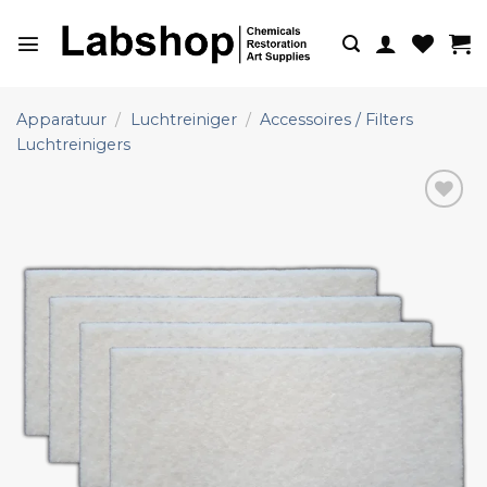
Ga
naar
inhoud
Apparatuur
/
Luchtreiniger
/
Accessoires / Filters
Luchtreinigers