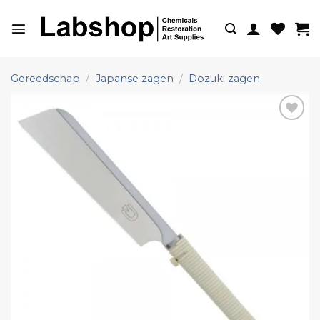
Ga
naar
inhoud
Gereedschap
/
Japanse zagen
/
Dozuki zagen