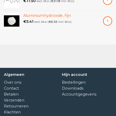
€
17.50
excl. btw (
€
21.18
incl. btw)
Aluminiumhydroxide, Fijn
€
5.41
excl. btw (
€
6.55
incl. btw)
Algemeen
Mijn account
Over ons
Bestellingen
Contact
Downloads
Betalen
Accountgegevens
Verzenden
Retourneren
Klachten