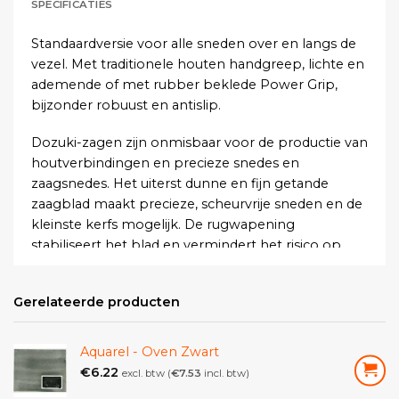
SPECIFICATIES
Standaardversie voor alle sneden over en langs de
vezel. Met traditionele houten handgreep, lichte en
ademende of met rubber beklede Power Grip,
bijzonder robuust en antislip.
Dozuki-zagen zijn onmisbaar voor de productie van
houtverbindingen en precieze snedes en
zaagsnedes. Het uiterst dunne en fijn getande
zaagblad maakt precieze, scheurvrije sneden en de
kleinste kerfs mogelijk. De rugwapening
stabiliseert het blad en vermindert het risico op
breuk, maar beperkt de mogelijke snedediepte.
Gerelateerde producten
Dozuki-zagen met universele vertanding zijn ideaal
voor tandverbindingen en alle andere
houtverbindingen.
Aquarel - Oven Zwart
€
6.22
excl. btw (
€
7.53
incl. btw)
Bladlengte:
240 mm