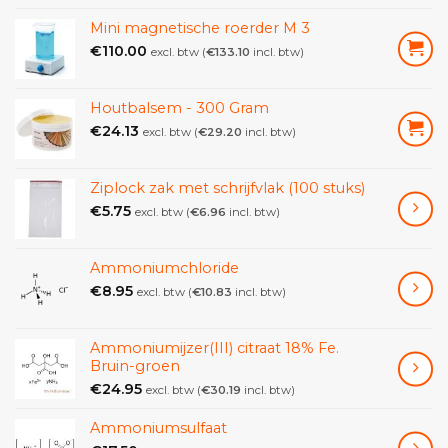
Totale lengte:
530 mm
Mini magnetische roerder M 3
€
110.00
excl. btw (
€
133.10
incl. btw)
Zaagdiepte:
50 mm
Materiaal:
houten handvat
Houtbalsem - 300 Gram
€
24.13
excl. btw (
€
29.20
incl. btw)
Bladdikte:
0,3 mm
Aanpassing:
0,45 mm
Ziplock zak met schrijfvlak (100 stuks)
€
5.75
excl. btw (
€
6.96
incl. btw)
Universele vertanding:
1,5 mm
Ammoniumchloride
€
8.95
excl. btw (
€
10.83
incl. btw)
Ammoniumijzer(III) citraat 18% Fe.
Bruin-groen
€
24.95
excl. btw (
€
30.19
incl. btw)
Ammoniumsulfaat