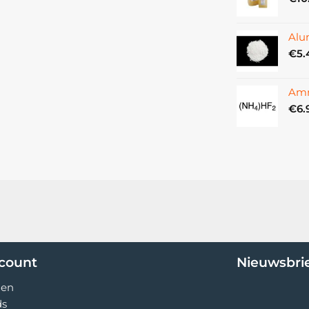
Alu
€
5.
Amm
€
6.
ccount
Nieuwsbri
gen
ds