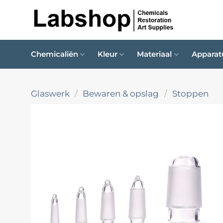
Ga
naar
inhoud
Chemicaliën
Kleur
Materiaal
Apparat
Glaswerk
/
Bewaren & opslag
/
Stoppen