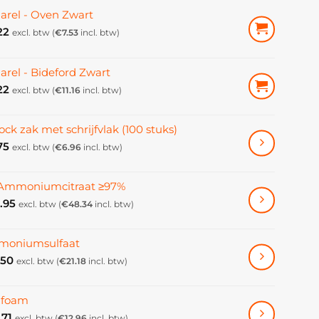
arel - Oven Zwart
22
excl. btw (
€
7.53
incl. btw)
arel - Bideford Zwart
22
excl. btw (
€
11.16
incl. btw)
ock zak met schrijfvlak (100 stuks)
75
excl. btw (
€
6.96
incl. btw)
-Ammoniumcitraat ≥97%
.95
excl. btw (
€
48.34
incl. btw)
oniumsulfaat
.50
excl. btw (
€
21.18
incl. btw)
ifoam
.71
excl. btw (
€
12.96
incl. btw)