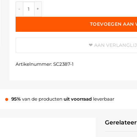
Holglas Stoppen Duran aantal
TOEVOEGEN AAN
AAN VERLANGLI
Artikelnummer:
SC2387-1
95%
van de producten
uit voorraad
leverbaar
Gerelatee