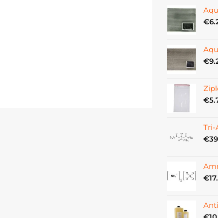
Aqu
€
6.
Aqu
€
9.
Zipl
€
5.
Tri
€
39
Amm
€
17
Ant
€
10