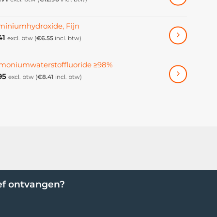
miniumhydroxide, Fijn
41
excl. btw (
€
6.55
incl. btw)
oniumwaterstoffluoride ≥98%
95
excl. btw (
€
8.41
incl. btw)
ef ontvangen?