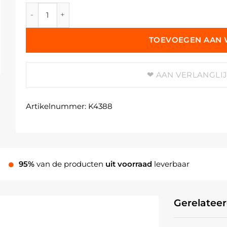
Intens Geel aantal
TOEVOEGEN AAN
AAN VERLANGLI
Artikelnummer:
K4388
95%
van de producten
uit voorraad
leverbaar
Gerelatee