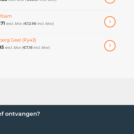
ifoam
.71
excl. btw (
€
12.96
incl. btw)
erg Geel (Py43)
93
excl. btw (
€
7.18
incl. btw)
ef ontvangen?