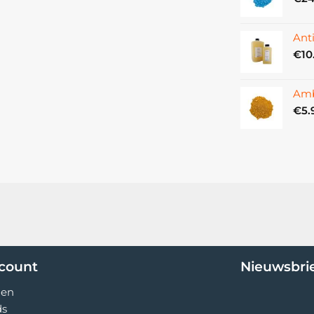
Ant
€
10
Amb
€
5.
ccount
Nieuwsbri
gen
ds