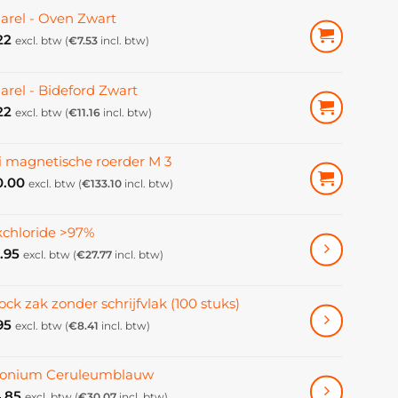
arel - Oven Zwart
22
excl. btw (
€
7.53
incl. btw)
arel - Bideford Zwart
22
excl. btw (
€
11.16
incl. btw)
i magnetische roerder M 3
0.00
excl. btw (
€
133.10
incl. btw)
kchloride >97%
.95
excl. btw (
€
27.77
incl. btw)
ock zak zonder schrijfvlak (100 stuks)
95
excl. btw (
€
8.41
incl. btw)
konium Ceruleumblauw
.85
excl. btw (
€
30.07
incl. btw)