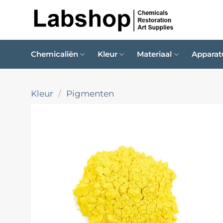
Ga
naar
inhoud
Chemicaliën
Kleur
Materiaal
Apparat
Kleur
/
Pigmenten