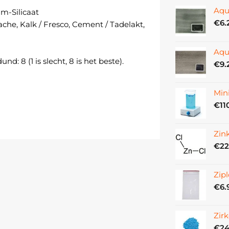
Aqu
m-Silicaat
€
6.
ache, Kalk / Fresco, Cement / Tadelakt,
Aqu
: 8 (1 is slecht, 8 is het beste).
€
9.
Min
€
11
Zin
€
22
Zipl
€
6.
Zir
€
24