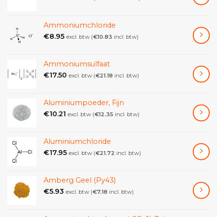
Ammoniumchloride
€
8.95
excl. btw (
€
10.83
incl. btw)
Ammoniumsulfaat
€
17.50
excl. btw (
€
21.18
incl. btw)
Aluminiumpoeder, Fijn
€
10.21
excl. btw (
€
12.35
incl. btw)
Aluminiumchloride
€
17.95
excl. btw (
€
21.72
incl. btw)
Amberg Geel (Py43)
€
5.93
excl. btw (
€
7.18
incl. btw)