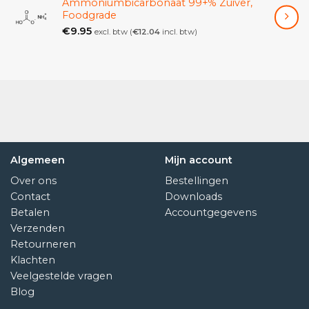
Ammoniumbicarbonaat 99+% Zuiver,
Foodgrade
€
9.95
excl. btw (
€
12.04
incl. btw)
Algemeen
Mijn account
Over ons
Bestellingen
Contact
Downloads
Betalen
Accountgegevens
Verzenden
Retourneren
Klachten
Veelgestelde vragen
Blog