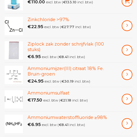
€
110.00
excl. btw (
€
133.10
incl. btw)
Zinkchloride >97%
€
22.95
excl. btw (
€
27.77
incl. btw)
Ziplock zak zonder schrijfvlak (100
stuks)
€
6.95
excl. btw (
€
8.41
incl. btw)
Ammoniumijzer(III) citraat 18% Fe.
Bruin-groen
€
24.95
excl. btw (
€
30.19
incl. btw)
Ammoniumsulfaat
€
17.50
excl. btw (
€
21.18
incl. btw)
Ammoniumwaterstoffluoride ≥98%
€
6.95
excl. btw (
€
8.41
incl. btw)