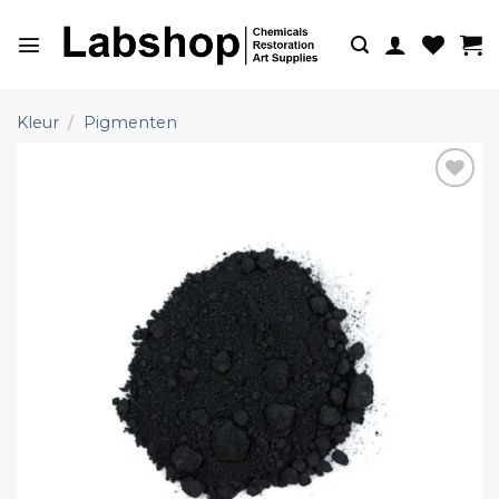
Ga
naar
inhoud
Kleur
/
Pigmenten