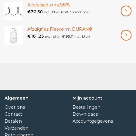
Acetylaceton ≥98%
€
32.50
excl. btw (
€
39.33
incl. btw)
Afzuigfles Flesvorm DURAN®
€
161.25
excl. btw (
€
195.11
incl. btw)
Algemeen
Mijn account
Over ons
Bestellingen
Contact
Downloads
Betalen
Accountgegevens
Verzenden
Retourneren