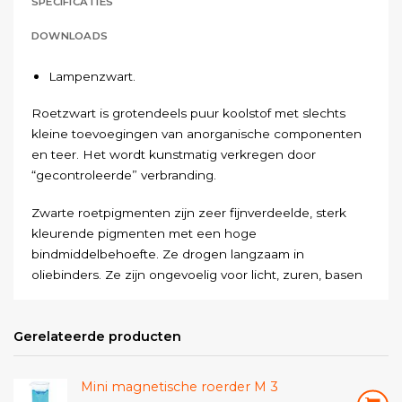
SPECIFICATIES
DOWNLOADS
Lampenzwart.
Roetzwart is grotendeels puur koolstof met slechts
kleine toevoegingen van anorganische componenten
en teer. Het wordt kunstmatig verkregen door
“gecontroleerde” verbranding.
Zwarte roetpigmenten zijn zeer fijnverdeelde, sterk
kleurende pigmenten met een hoge
bindmiddelbehoefte. Ze drogen langzaam in
oliebinders. Ze zijn ongevoelig voor licht, zuren, basen
en chemicaliën van allerlei aard. Zeer licht en sterk
kleurend pigment – wees voorzichtig bij het openen
Gerelateerde producten
van de verpakking en tijdens de verwerking!
Mini magnetische roerder M 3