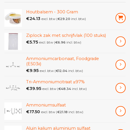
Houtbalsem - 300 Gram
€
24.13
excl. btw (
€
29.20
incl. btw)
Ziplock zak met schrijfvlak (100 stuks)
€
5.75
excl. btw (
€
6.96
incl. btw)
Ammoniumcarbonaat, Foodgrade
(E503ii)
€
9.95
excl. btw (
€
12.04
incl. btw)
Tri-Ammoniumcitraat ≥97%
€
39.95
excl. btw (
€
48.34
incl. btw)
Ammoniumsulfaat
€
17.50
excl. btw (
€
21.18
incl. btw)
Aluin kalium aluminium sulfaat