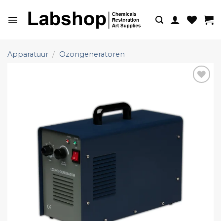
Ga
naar
inhoud
Apparatuur
/
Ozongeneratoren