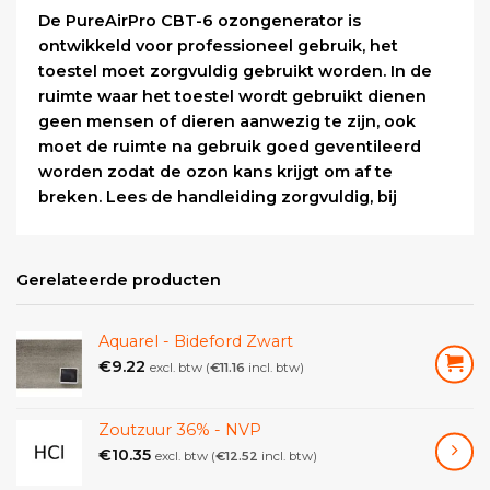
De PureAirPro CBT-6 ozongenerator is
ontwikkeld voor professioneel gebruik, het
toestel moet zorgvuldig gebruikt worden. In de
ruimte waar het toestel wordt gebruikt dienen
geen mensen of dieren aanwezig te zijn, ook
moet de ruimte na gebruik goed geventileerd
worden zodat de ozon kans krijgt om af te
breken. Lees de handleiding zorgvuldig, bij
vragen kunt u altijd contact met ons opnemen.
De CBT-6 kan worden toegepast als geurbestrijder
Gerelateerde producten
en luchtdesinfecteerder bij bijvoorbeeld
geuroverlast in woningen, hotels en tehuizen, het
Aquarel - Bideford Zwart
verwijderen van rook- of dierengeur uit voertuigen
€
9.22
of na brand- of waterschade. Onaangename
excl. btw (
€
11.16
incl. btw)
geuren worden effectief en permanent verwijderd
door de bijzonder hoge ozon opbrengst, deze is
Zoutzuur 36% - NVP
traploos instelbaar van 1.200 tot 6.000 mg/uur.
€
10.35
excl. btw (
€
12.52
incl. btw)
In de restauratie en conservatie is dit apparaat bij