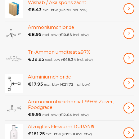
Wishab / Aka spons zacht
€
6.43
excl. btw (
€
7.78
incl. btw)
Ammoniumchloride
€
8.95
excl. btw (
€
10.83
incl. btw)
Tri-Ammoniumcitraat ≥97%
€
39.95
excl. btw (
€
48.34
incl. btw)
Aluminiumchloride
€
17.95
excl. btw (
€
21.72
incl. btw)
Ammoniumbicarbonaat 99+% Zuiver,
Foodgrade
€
9.95
excl. btw (
€
12.04
incl. btw)
Afzuigfles Flesvorm DURAN®
€
161.25
excl. btw (
€
195.11
incl. btw)