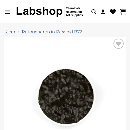
Ga
naar
inhoud
Kleur
/
Retoucheren in Paraloid B72