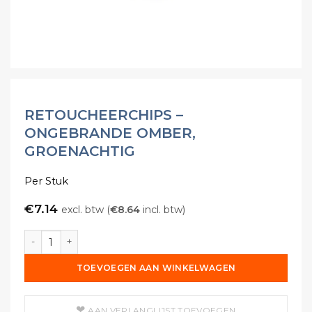
RETOUCHEERCHIPS –
ONGEBRANDE OMBER,
GROENACHTIG
Per Stuk
€
7.14
excl. btw (
€
8.64
incl. btw)
Retoucheerchips - Ongebrande Omber, Groenachtig aant
TOEVOEGEN AAN WINKELWAGEN
AAN VERLANGLIJST TOEVOEGEN