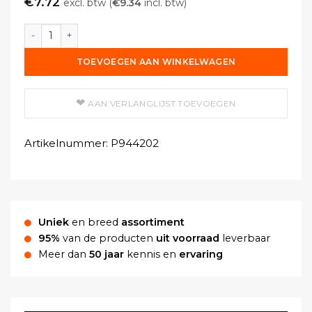
€
7.72
excl. btw (
€
9.34
incl. btw)
Vloeibare Solvent Black 27 aantal
TOEVOEGEN AAN WINKELWAGEN
AAN VERLANGLIJST TOEVOEGEN
Artikelnummer:
P944202
Uniek
en breed
assortiment
95%
van de producten
uit voorraad
leverbaar
Meer dan
50 jaar
kennis en
ervaring