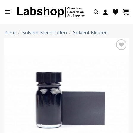
Ga
naar
inhoud
Kleur
/
Solvent Kleurstoffen
/
Solvent Kleuren