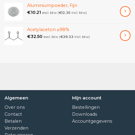
Aluminiumpoeder, Fijn
€
10.21
excl. btw (
€
12.35
incl. btw)
Acetylaceton ≥98%
€
32.50
excl. btw (
€
39.33
incl. btw)
Algemeen
Mijn account
Over ons
Bestellingen
Contact
Downloads
Betalen
Accountgegevens
Verzenden
Retourneren