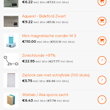
€
6.22
excl. btw (
€
7.53
incl. btw)
Aquarel - Bideford Zwart
€
9.22
excl. btw (
€
11.16
incl. btw)
Mini magnetische roerder M 3
€
110.00
excl. btw (
€
133.10
incl. btw)
Zinkchloride >97%
€
22.95
excl. btw (
€
27.77
incl. btw)
Ziplock zak met schrijfvlak (100 stuks)
€
5.75
excl. btw (
€
6.96
incl. btw)
Wishab / Aka spons zacht
€
6.43
excl. btw (
€
7.78
incl. btw)