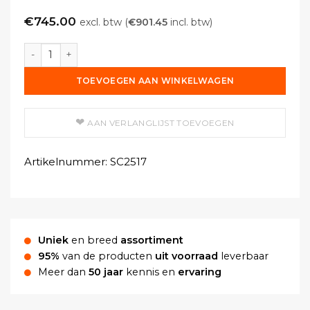
€
745.00
excl. btw (
€
901.45
incl. btw)
Conserveringswerkstation - Heteluchtpen met verwarmde 
TOEVOEGEN AAN WINKELWAGEN
AAN VERLANGLIJST TOEVOEGEN
Artikelnummer:
SC2517
Uniek
en breed
assortiment
95%
van de producten
uit voorraad
leverbaar
Meer dan
50 jaar
kennis en
ervaring