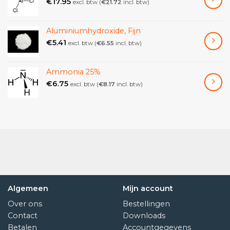
€
17.95
excl. btw (
€
21.72
incl. btw)
tabblad ‘Specificatie’ hieronder voor meer informatie)
Aluminiumhydroxide, Fijn
Hechten/Spatel Ijzer
€
5.41
excl. btw (
€
6.55
incl. btw)
Met temperatuurinstelling van 30°C tot 200°C kan de
hechtijzer worden gebruikt in combinatie met het
Ammonia 25%
heteluchtpotlood of op zichzelf.
€
6.75
excl. btw (
€
8.17
incl. btw)
Compleet met 805-2405 tip (zie afbeeldingen).
Het heteluchtpotlood en het hechtijzer kunnen samen
of afzonderlijk worden gebruikt en bieden de maximale
operationele flexibiliteit voor elke studio of werkplaats,
alles in één gereedschap.
Algemeen
Mijn account
Over ons
Bestellingen
Contact
Downloads
Betalen
Accountgegevens