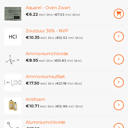
afbeeldingen) voor een delicatere en
Aquarel - Oven Zwart
nauwkeurigere regeling van hete lucht.
€
6.22
excl. btw (
€
7.53
incl. btw)
Temperatuurinstelling van 30°C tot 200°C.
Aanpassing van de luchtstroom.
Zoutzuur 36% - NVP
Ideaal voor het contactloos aanbrengen van warmte
€
10.35
excl. btw (
€
12.52
incl. btw)
op lijmen.
Handig voor het conserveren van schilderijen,
Ammoniumchloride
waarbij afbladderende verf zachte warmte en
€
8.95
excl. btw (
€
10.83
incl. btw)
herbevestiging vereist.
Verwarm lokaal aangebrachte kompressen.
Ammoniumsulfaat
€
17.50
1150 mm siliconen flex.
excl. btw (
€
21.18
incl. btw)
De instelling voor een lage luchtstroom op het
Antifoam
heteluchtpotlood is bijzonder geschikt voor
€
10.71
excl. btw (
€
12.96
incl. btw)
conserveringswerkzaamheden, omdat verstoring van
deeltjesfragmenten tot een minimum wordt beperkt,
wanneer het wordt teruggeplaatst in de houder, zal
Aluminiumchloride
het heteluchtpotlood automatisch afkoelen. (zie het