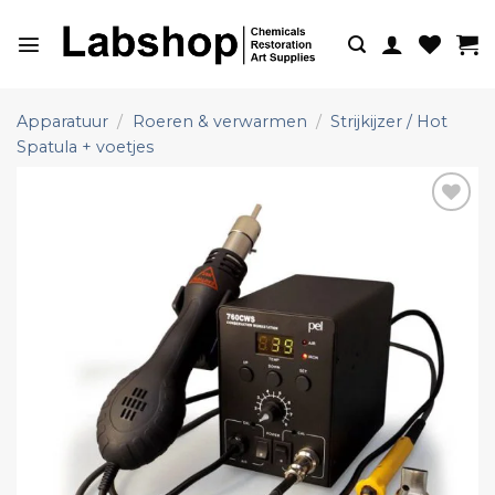
Ga
naar
inhoud
Apparatuur
/
Roeren & verwarmen
/
Strijkijzer / Hot
Spatula + voetjes