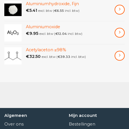
Aluminiumhydroxide, Fijn
blauw en Milori blauw zijn vervalste producten die,
€
5.41
excl. btw (
€
6.55
incl. btw)
vanwege hun intense chromatische kracht, vaak
worden ontmoet. Het blauw van Parijs wordt
onmiddellijk verkleurd door kaliumhydroxide en is
Aluminiumoxide
gevoelig voor alle alkaliën.
€
9.95
excl. btw (
€
12.04
incl. btw)
Artistieke opmerkingen
Acetylaceton ≥98%
€
32.50
Parijs-blauw is niet-giftig, ongewoon sterk in
excl. btw (
€
39.33
incl. btw)
kleurkracht en zeer permanent in alle technieken
behalve in fresco, waar het intensiteit verliest en
roestkleurige vlekken achterlaat. Het kan ook in
zeer lichte mengsels bekend zijn om uit te bleken.
Parijs blauw droogt goed, maar neemt 80%
bindmiddel in. Het blauw van Parijs in schilderijen is
prachtig wanneer gebruikt met oxyde van chroom
briljant of in schaduwen wanneer gemengd met
Algemeen
Mijn account
meekrapermeer; spaarzaam in gebruik, omdat het
als een olieverf de neiging heeft om de afbeelding
Over ons
Bestellingen