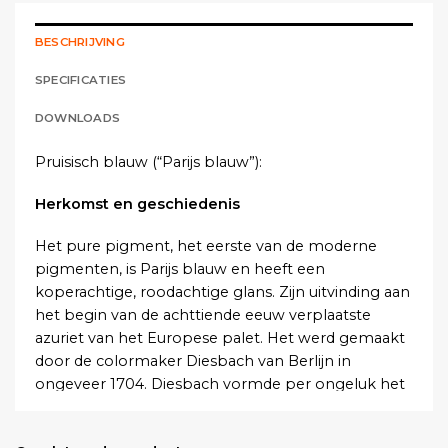
BESCHRIJVING
SPECIFICATIES
DOWNLOADS
Pruisisch blauw (“Parijs blauw”):
Herkomst en geschiedenis
Het pure pigment, het eerste van de moderne
pigmenten, is Parijs blauw en heeft een
koperachtige, roodachtige glans. Zijn uitvinding aan
het begin van de achttiende eeuw verplaatste
azuriet van het Europese palet. Het werd gemaakt
door de colormaker Diesbach van Berlijn in
ongeveer 1704. Diesbach vormde per ongeluk het
blauwe pigment bij het experimenteren met de
oxidatie van ijzer. Het pigment was tegen 1724