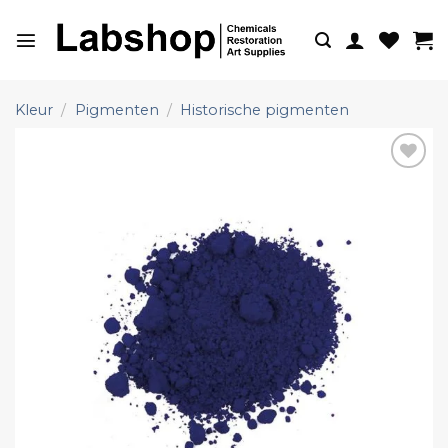
Ga
naar
inhoud
Kleur
/
Pigmenten
/
Historische pigmenten