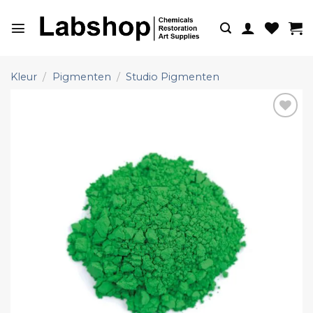
Ga
naar
inhoud
Kleur
/
Pigmenten
/
Studio Pigmenten