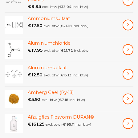
€
9.95
excl. btw (
€
12.04
incl. btw)
Ammoniumsulfaat
€
17.50
excl. btw (
€
21.18
incl. btw)
Aluminiumchloride
€
17.95
excl. btw (
€
21.72
incl. btw)
Aluminiumsulfaat
€
12.50
excl. btw (
€
15.13
incl. btw)
Amberg Geel (Py43)
€
5.93
excl. btw (
€
7.18
incl. btw)
Afzuigfles Flesvorm DURAN®
€
161.25
excl. btw (
€
195.11
incl. btw)