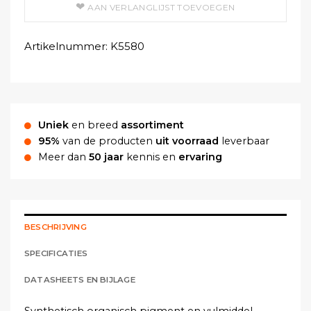
AAN VERLANGLIJST TOEVOEGEN
Artikelnummer:
K5580
Uniek
en breed
assortiment
95%
van de producten
uit voorraad
leverbaar
Meer dan
50 jaar
kennis en
ervaring
BESCHRIJVING
SPECIFICATIES
DATASHEETS EN BIJLAGE
Synthetisch organisch pigment en vulmiddel.