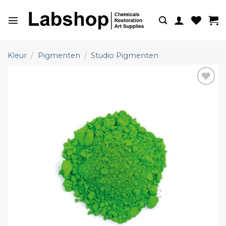
Ga
naar
inhoud
Kleur
/
Pigmenten
/
Studio Pigmenten