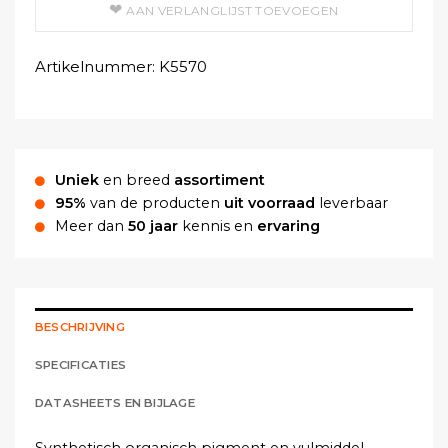
AAN VERLANGLIJST TOEVOEGEN
Artikelnummer:
K5570
Uniek
en breed
assortiment
95%
van de producten
uit voorraad
leverbaar
Meer dan
50 jaar
kennis en
ervaring
BESCHRIJVING
SPECIFICATIES
DATASHEETS EN BIJLAGE
Synthetisch organisch pigment en vulmiddel.