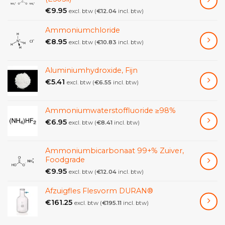
€
9.95
excl. btw (
€
12.04
incl. btw)
Ammoniumchloride
€
8.95
excl. btw (
€
10.83
incl. btw)
Aluminiumhydroxide, Fijn
€
5.41
excl. btw (
€
6.55
incl. btw)
Ammoniumwaterstoffluoride ≥98%
€
6.95
excl. btw (
€
8.41
incl. btw)
Ammoniumbicarbonaat 99+% Zuiver,
Foodgrade
€
9.95
excl. btw (
€
12.04
incl. btw)
Afzuigfles Flesvorm DURAN®
€
161.25
excl. btw (
€
195.11
incl. btw)