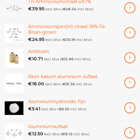
Tri-Ammoniumcitraat ≥97%
€
39.95
excl. btw (
€
48.34
incl. btw)
Ammoniumijzer(III) citraat 18% Fe.
Bruin-groen
€
24.95
excl. btw (
€
30.19
incl. btw)
Antifoam
€
10.71
excl. btw (
€
12.96
incl. btw)
Aluin kalium aluminium sulfaat
€
16.00
excl. btw (
€
19.36
incl. btw)
Aluminiumhydroxide, Fijn
€
5.41
excl. btw (
€
6.55
incl. btw)
Aluminiumsulfaat
€
12.50
excl. btw (
€
15.13
incl. btw)