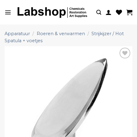
Ga
naar
inhoud
Apparatuur
/
Roeren & verwarmen
/
Strijkijzer / Hot
Spatula + voetjes