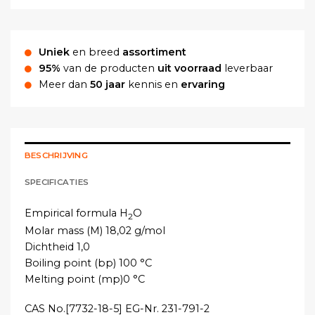
Uniek
en breed
assortiment
95%
van de producten
uit voorraad
leverbaar
Meer dan
50 jaar
kennis en
ervaring
BESCHRIJVING
SPECIFICATIES
Empirical formula H
O
2
Molar mass (M) 18,02 g/mol
Dichtheid 1,0
Boiling point (bp) 100 °C
Melting point (mp)0 °C
CAS No.[7732-18-5] EG-Nr. 231-791-2