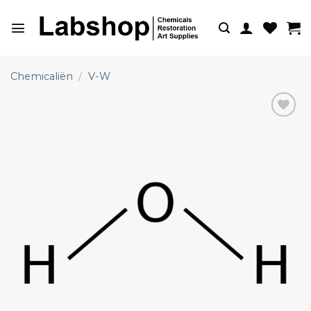
Ga
naar
inhoud
Chemicaliën
/
V-W