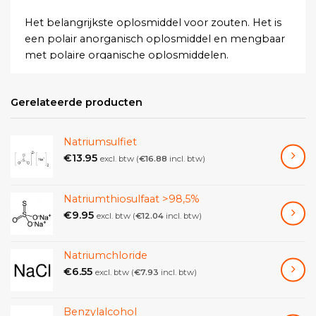
Het belangrijkste oplosmiddel voor zouten. Het is
een polair anorganisch oplosmiddel en mengbaar
met polaire organische oplosmiddelen.
Gerelateerde producten
Natriumsulfiet
€
13.95
excl. btw (
€
16.88
incl. btw)
Natriumthiosulfaat >98,5%
€
9.95
excl. btw (
€
12.04
incl. btw)
Natriumchloride
€
6.55
excl. btw (
€
7.93
incl. btw)
Benzylalcohol