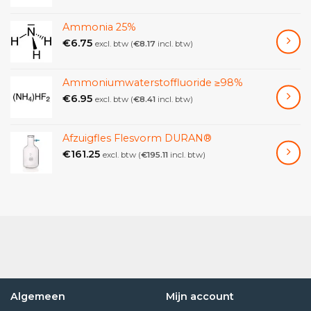
Ammonia 25%
€
6.75
excl. btw (
€
8.17
incl. btw)
Ammoniumwaterstoffluoride ≥98%
€
6.95
excl. btw (
€
8.41
incl. btw)
Afzuigfles Flesvorm DURAN®
€
161.25
excl. btw (
€
195.11
incl. btw)
Algemeen
Mijn account