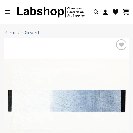
Ga
naar
inhoud
Kleur
/
Olieverf