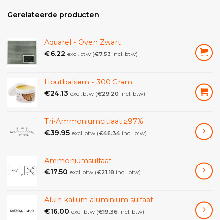
Gerelateerde producten
Aquarel - Oven Zwart
€
6.22
excl. btw (
€
7.53
incl. btw)
Houtbalsem - 300 Gram
€
24.13
excl. btw (
€
29.20
incl. btw)
Tri-Ammoniumcitraat ≥97%
€
39.95
excl. btw (
€
48.34
incl. btw)
Ammoniumsulfaat
€
17.50
excl. btw (
€
21.18
incl. btw)
Aluin kalium aluminium sulfaat
€
16.00
excl. btw (
€
19.36
incl. btw)