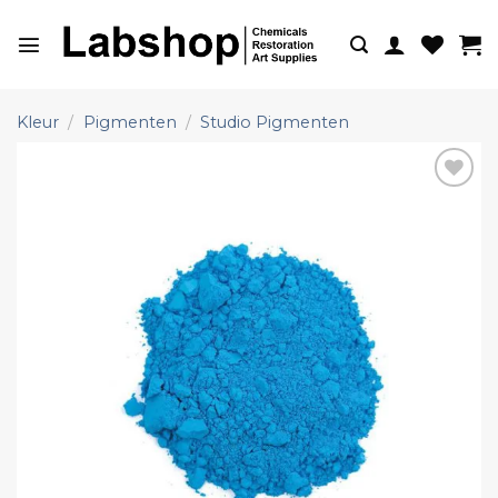
Ga
naar
inhoud
Kleur
/
Pigmenten
/
Studio Pigmenten