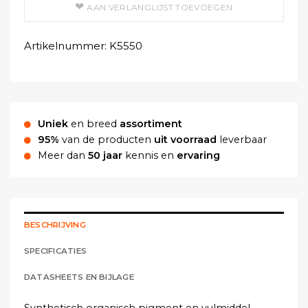
AAN VERLANGLIJST TOEVOEGEN
Artikelnummer:
K5550
Uniek
en breed
assortiment
95%
van de producten
uit voorraad
leverbaar
Meer dan
50 jaar
kennis en
ervaring
BESCHRIJVING
SPECIFICATIES
DATASHEETS EN BIJLAGE
Synthetisch organisch pigment en vulmiddel.