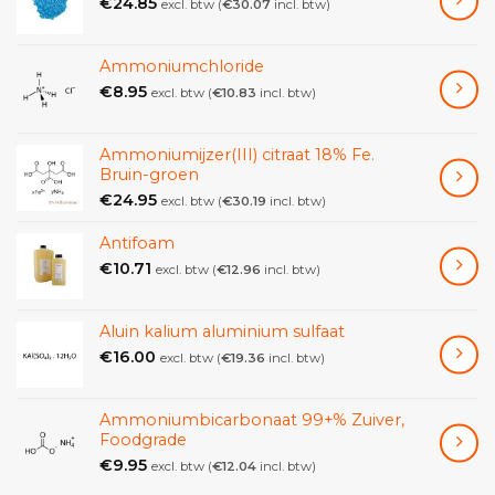
€
24.85
excl. btw (
€
30.07
incl. btw)
Ammoniumchloride
€
8.95
excl. btw (
€
10.83
incl. btw)
Ammoniumijzer(III) citraat 18% Fe.
Bruin-groen
€
24.95
excl. btw (
€
30.19
incl. btw)
Antifoam
€
10.71
excl. btw (
€
12.96
incl. btw)
Aluin kalium aluminium sulfaat
€
16.00
excl. btw (
€
19.36
incl. btw)
Ammoniumbicarbonaat 99+% Zuiver,
Foodgrade
€
9.95
excl. btw (
€
12.04
incl. btw)